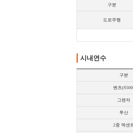
구분
도로주행
시내연수
구분
벤츠(S500
그랜저
투산
2종 엑센