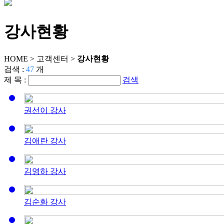
강사현황
HOME >
고객센터
>
강사현황
검색 :
47
개
제 목 :
검색
권선이 강사
김애란 강사
김영하 강사
김순화 강사